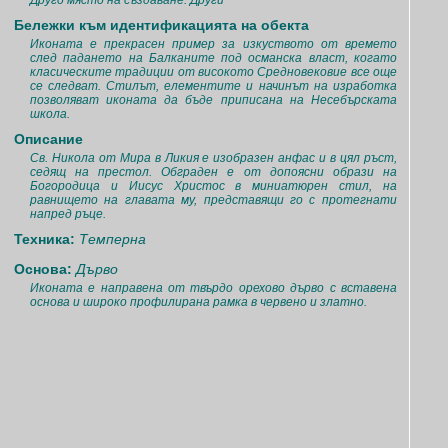
Друго място на създаване: Други
Бележки към идентификацията на обекта
Иконата е прекрасен пример за изкуството от времето
след падането на Балканите под османска власт, когато
класическите традиции от високото Средновековие все още
се следват. Стилът, елементите и начинът на изработка
позволяват иконата да бъде приписана на Несебърската
школа.
Описание
Св. Никола от Мира в Ликия е изобразен анфас и в цял ръст,
седящ на престол. Обграден е от допоясни образи на
Богородица и Иисус Христос в миниатюрен стил, на
равнището на главата му, представящи го с протегнати
напред ръце.
Техника:
Темперна
Основа:
Дърво
Иконата е направена от твърдо орехово дърво с вставена
основа и широко профилирана рамка в червено и златно.