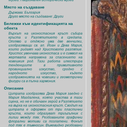
Музей: Национален исторически музей
Място на създаване
Държава: България
Друго място на създаване: Други
Бележки към идентификацията на
обекта
Върхът на иконостасния кръст събира
кръста и Разпятитието в средата.
Отляво и отдясно има две венчилки,
изобразяващи св. ап. Йоан и Дева Мария,
които ридаят над Христовото разпятие.
Христос увенчава иконостаса и е символ на
жертвата направена за спасението на
човешкия род. Тази работа илюстрира
тенденциите в примитивното
провинциално изкуство, сродно с
народното изкуство, където
изображенията на човешки и геометрични
фигури са в пълна хармония.
Описание
Цитрата изобразява Дева Мария заедно с
Мария Магдалена, която участва в тази
сцена, но не е обичаен герой в Разпятието
на върха на иконостасния кръст. Сводът на
цитрата е оформен от три пластични
кръста, които образуват триъгълник с
лилии между тях. Резбованите графични
флорални мотиви са позлатени. Фонът
под тях е тъмносин. Въжевидно резбовани