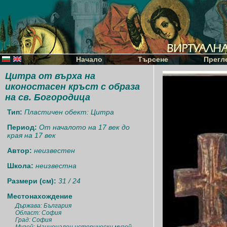
Начало
Търсене
Прегл
Цитра от върха на
иконостасен кръст с образа
на св. Богородица
Тип:
Пластичен обект: Цитра
Период:
От началото на 17 век до
края на 17 век
Автор:
неизвестен
Школа:
неизвестна
Размери (см):
31 / 24
Местонахождение
Държава: България
Област: София
Град: София