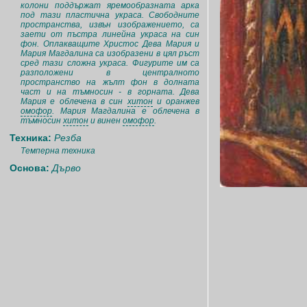
колони поддържат яремообразната арка
под тази пластична украса. Свободните
пространства, извън изображението, са
заети от пъстра линейна украса на син
фон. Оплакващите Христос Дева Мария и
Мария Магдалина са изобразени в цял ръст
сред тази сложна украса. Фигурите им са
разположени в централното
пространство на жълт фон в долната
част и на тъмносин - в горната. Дева
Мария е облечена в син
хитон
и оранжев
омофор
. Мария Магдалина е облечена в
тъмносин
хитон
и винен
омофор
.
Техника:
Резба
Темперна техника
Основа:
Дърво