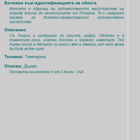
Бележки към идентификацията на обекта
Иконата е образец на художественото майсторство на
зограф близък до иконописците от Пловдив. Тя е съвършен
пример за Источно-православното ходижествено
наследство.
Описание
Св. Георги е изобразен до кръста, анфас. Облечен е в
тъмносиня риза, златни доспехи и червено наметало. Той
държи копие в дясната си ръка и меч в лявата; зад него може
да бъде видян щит.
Техника:
Темперна
Основа:
Дърво
Основата на иконата е от 2 дъски - дъб.