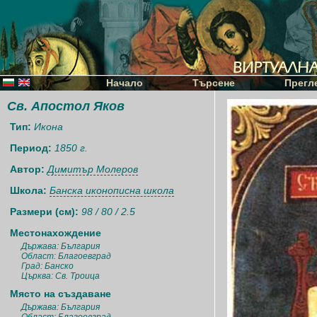
Начало
Търсене
Прегл
Св. Апостол Яков
Тип:
Икона
Период:
1850 г.
Автор:
Димитър Молеров
Школа:
Банска иконописна школа
Размери (см):
98 / 80 / 2.5
Местонахождение
Държава: България
Област: Благоевград
Град: Банско
Църква: Св. Троица
Място на създаване
Държава: България