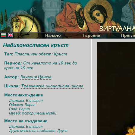
Начало
Търсене
Прегл
Надиконостасен кръст
Тип:
Пластичен обект: Кръст
Период:
От началото на 19 век до
края на 19 век
Автор:
Захария Цанюв
Школа:
Тревненска иконописна школа
Местонахождение
Държава: България
Област: Варна
Град: Варна
Музей: Исторически музей
Място на създаване
Държава: България
Друго място на създаване: Други