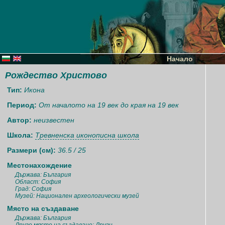
Начало
Рождество Христово
Тип:
Икона
Период:
От началото на 19 век до края на 19 век
Автор:
неизвестен
Школа:
Тревненска иконописна школа
Размери (см):
36.5 / 25
Местонахождение
Държава: България
Област: София
Град: София
Музей: Национален археологически музей
Място на създаване
Държава: България