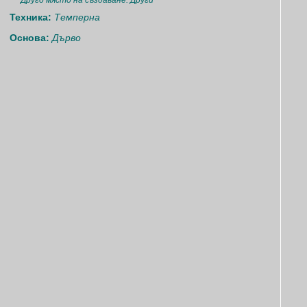
Друго място на създаване: Други
Техника:
Темперна
Основа:
Дърво