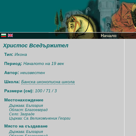
Начало
Христос Вседържител
Тип:
Икона
Период:
Началото на 19 век
Автор:
неизвестен
Школа:
Банска иконописна школа
Размери (см):
100 / 71 / 3
Местонахождение
Държава: България
Област: Благоевград
Село: Заграде
Църква: Св. Великомъченик Георги
Място на създаване
Държава: България