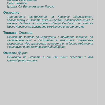
Област: Благоевград
Село: Заграде
Църква: Св. Великомъченик Георги
Описание
Традиционно изображение на Христос Вседържител,
благославящ с дясната ръка и държащ разтворена книга с
лявата. На фона са изрисувани облаци. От дясно и от ляво на
Иисус Христос са гравирани в медальни инициалите му.
Техника:
Смесена
Основните тонове са изрисувани с темперна техника, за
изсветляванията и бликовете е използван полумаслен
свързвател. Има гравировки по
ореола
и по двата медальона
с велатури и пробастър върху позлатата.
Основа:
Дърво
Основата на иконата е от две дъски скрепени с два
клинообразни кошака.