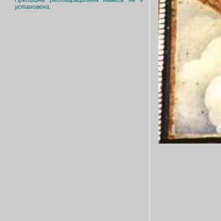
Предишна реставрационна намеса не е
установена.