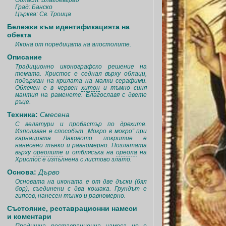
Област: Благоевград
Град: Банско
Църква: Св. Троица
Бележки към идентификацията на
обекта
Икона от поредицата на апостолите.
Описание
Традиционно иконографско решение на
темата. Христос е седнал върху облаци,
подържан на крилата на малки серафими.
Облечен е в червен
хитон
и тъмно синя
мантия на раменете. Благославя с двете
ръце.
Техника:
Смесена
С велатури и пробастър по дрехите.
Използван е способът „Мокро в мокро” при
карнацията
. Лаковото покритие е
нанесено тънко и равномерно. Позлатата
върху
ореолите
и отблясъка на
ореола
на
Христос е изпълнена с листово злато.
Основа:
Дърво
Основата на иконата е от две дъски (бял
бор), съединени с два кошака. Грундът е
гипсов, нанесен тънко и равномерно.
Състояние, реставрационни намеси
и коментари