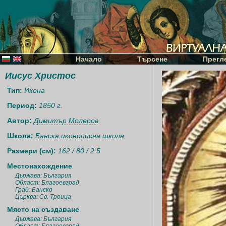
Начало
Търсене
Прегл
Иисус Христос
Тип:
Икона
Период:
1850 г.
Автор:
Димитър Молеров
Школа:
Банска иконописна школа
Размери (см):
162 / 80 / 2.5
Местонахождение
Държава: България
Област: Благоевград
Град: Банско
Църква: Св. Троица
Място на създаване
Държава: България