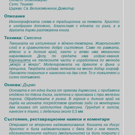
Област: Благоевград
Село: Тешево
Църква: Св. Великомъченик Димитър
Описание
Иконографската схема е традиционна за темата. Христос
е изобразен допоясно, благославя с едната си ръка, а в
другата държи разтворена книга.
Техника:
Смесена
Техниката на изпълнение е яйчено-темперна. Живописният
слой е в сравнително добро състояние. Само по рамката,
вдясно и в долния край, както и вляво има механични
наранявания. Долу, по средата има издрас-квания.
Карнацията
на телесните части е изработена по метода
„мокро в мокро". Моделировката на дрехите е фина и
прецизна. Творбата издава четката на много добър зограф.
Лаковото покритие е нанесено на два слоя. То е пожълтяло и
силно потъмняло.
Основа:
Дърво
Основата е от една дъска от орехова дървесина, с прибавена
отдясно по-тясна дъска, залепена и прикована с три железни
пирона. Обработката е ръчна. В горния и долния край на
гърба на иконата посредством гратови зъби са монтирани
два кошака от иглолистна дървесина. Грундът е гипсов,
нанесен е тънко, с дебелина около 0,5 мм.
Състояние, реставрационни намеси и коментари
Откриват се вторични надживописвания. Книгата на Иисус
Христос е била надживописвана с бяла боя и нов текст,
обозначителните надписи (медальоните) са били покрити с