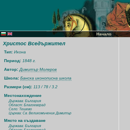
Начало
Христос Вседържител
Тип:
Икона
Период:
1848 г.
Автор:
Димитър Молеров
Школа:
Банска иконописна школа
Размери (см):
113 / 78 / 3.2
Местонахождение
Държава: България
Област: Благоевград
Село: Тешево
Църква: Св. Великомъченик Димитър
Място на създаване
Държава: България