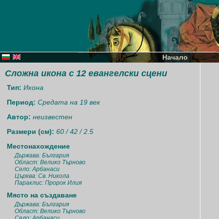
Начало
Сложна икона с 12 евангелски сцени
Тип:
Икона
Период:
Средата на 19 век
Автор:
неизвестен
Размери (см):
60 / 42 / 2.5
Местонахождение
Държава: България
Област: Велико Търново
Село: Арбанаси
Църква: Св. Никола
Параклис: Пророк Илия
Място на създаване
Държава: България
Област: Велико Търново
Село: Арбанаси