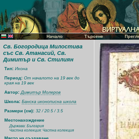
Начало
Търсене
Прегл
Св. Богородица Милостива
със Св. Атанасий, Св.
Димитър и Св. Стилиян
Тип:
Икона
Период:
От началото на 19 век до
края на 19 век
Автор:
Димитър Молеров
Школа:
Банска иконописна школа
Размери (см):
32 / 20.5 / 3.5
Местонахождение
Държава: България
Частна колекция: Частна колекция
Място на създаване