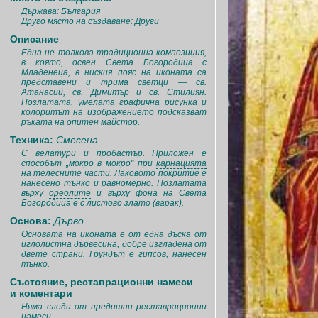
Държава: България
Друго място на създаване: Други
Описание
Една не толкова традиционна композиция,
в която, освен Света Богородица с
Младенеца, в ниския пояс на иконата са
представени и трима светци — св.
Атанасий, св. Димитър и св. Стилиян.
Позлатата, умелата графична рисунка и
колоритът на изображението подсказват
ръката на опитен майстор.
Техника:
Смесена
С велатури и пробастър. Приложен е
способът „мокро в мокро" при
карнацията
на телесните части. Лаковото покритие е
нанесено тънко и равномерно. Позлатата
върху
ореолите
и върху фона на Света
Богородица е с листово злато (варак).
Основа:
Дърво
Основата на иконата е от една дъска от
иглолистна дървесина, добре изгладена от
двете страни. Грундът е гипсов, нанесен
тънко.
Състояние, реставрационни намеси
и коментари
Няма следи от предишни реставрационни
намеси.