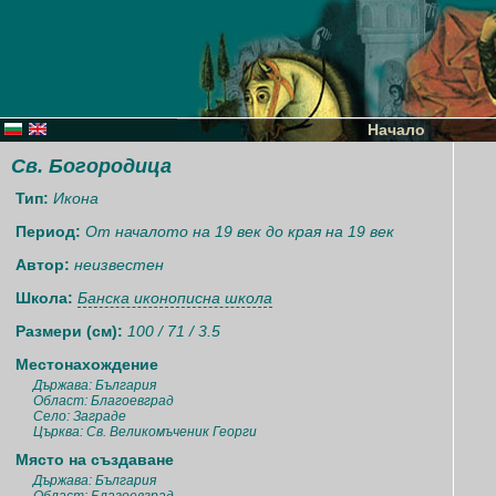
Начало
Св. Богородица
Тип:
Икона
Период:
От началото на 19 век до края на 19 век
Автор:
неизвестен
Школа:
Банска иконописна школа
Размери (см):
100 / 71 / 3.5
Местонахождение
Държава: България
Област: Благоевград
Село: Заграде
Църква: Св. Великомъченик Георги
Място на създаване
Държава: България