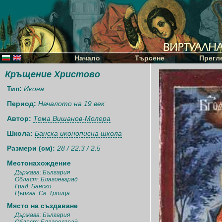
Начало
Търсене
Прегл
Кръщение Христово
Тип:
Икона
Период:
Началото на 19 век
Автор:
Тома Вишанов-Молера
Школа:
Банска иконописна школа
Размери (см):
28 / 22.3 / 2.5
Местонахождение
Държава: България
Област: Благоевград
Град: Банско
Църква: Св. Троица
Място на създаване
Държава: България