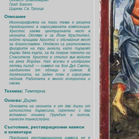
Област: Благоевград
Град: Банско
Църква: Св. Троица
Описание
Иконографията на тази тема е решена
традиционно в нарисуваната композиция.
Христос заема централната част в
иконата. Отляво е св. Йоан Кръстител,
който кръщава Христос с обичайния жест
за благославяне. Отдясно са разположени
фигурите на три ангела, като първият
държи бяла кърпа, за да покрие тялото на
Спасителя. Христос е стъпил във водите
на река Йордан. Над всички е изобразен
летящ гълъб — символ на Бог Дух Свети,
заобиколен от облаци и сияние. В
далечината, на заден план е изрисуван
пейзаж. Работата е много колоритна и
свежа.
Техника:
Темперна
Основа:
Дърво
Основата на иконата е от две дъски от
иглолистна дървесина, скрепени с два
вставени кошака. Грундът е гипсов,
нанесен тънкослойно.
Състояние, реставрационни намеси
и коментари
Предишна реставрационна намеса не е