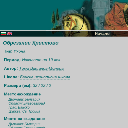
Начало
Обрезание Христово
Тип:
Икона
Период:
Началото на 19 век
Автор:
Тома Вишанов-Молера
Школа:
Банска иконописна школа
Размери (см):
32 / 22 / 2
Местонахождение
Държава: България
Област: Благоевград
Град: Банско
Църква: Св. Троица
Място на създаване
Държава: България