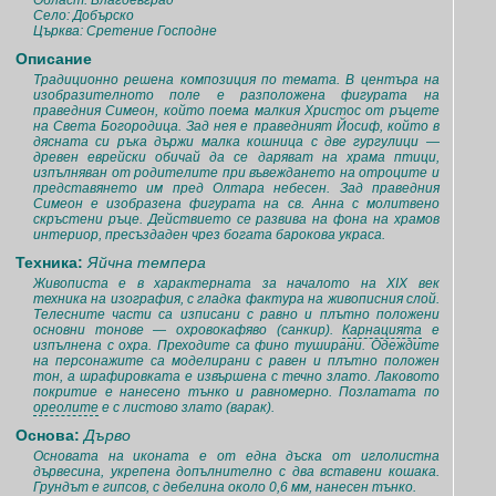
Област: Благоевград
Село: Добърско
Църква: Сретение Господне
Описание
Традиционно решена композиция по темата. В центъра на
изобразителното поле е разположена фигурата на
праведния Симеон, който поема малкия Христос от ръцете
на Света Богородица. Зад нея е праведният Йосиф, който в
дясната си ръка държи малка кошница с две гургулици —
древен еврейски обичай да се даряват на храма птици,
изпълняван от родителите при въвеждането на отроците и
представянето им пред Олтара небесен. Зад праведния
Симеон е изобразена фигурата на св. Анна с молитвено
скръстени ръце. Действието се развива на фона на храмов
интериор, пресъздаден чрез богата барокова украса.
Техника:
Яйчна темпера
Живописта е в характерната за началото на XIX век
техника на изография, с гладка фактура на живописния слой.
Телесните части са изписани с равно и плътно положени
основни тонове — охровокафяво (санкир).
Карнацията
е
изпълнена с охра. Преходите са фино туширани. Одеждите
на персонажите са моделирани с равен и плътно положен
тон, а шрафировката е извършена с течно злато. Лаковото
покритие е нанесено тънко и равномерно. Позлатата по
ореолите
е с листово злато (варак).
Основа:
Дърво
Основата на иконата е от една дъска от иглолистна
дървесина, укрепена допълнително с два вставени кошака.
Грундът е гипсов, с дебелина около 0,6 мм, нанесен тънко.