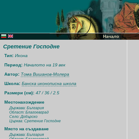
Начало
Сретение Господне
Тип:
Икона
Период:
Началото на 19 век
Автор:
Тома Вишанов-Молера
Школа:
Банска иконописна школа
Размери (см):
47 / 36 / 2.5
Местонахождение
Държава: България
Област: Благоевград
Село: Добърско
Църква: Сретение Господне
Място на създаване
Държава: България