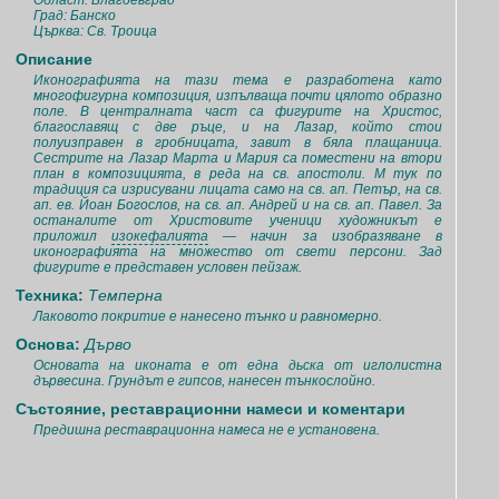
Област: Благоевград
Град: Банско
Църква: Св. Троица
Описание
Иконографията на тази тема е разработена като
многофигурна композиция, изпълваща почти цялото образно
поле. В централната част са фигурите на Христос,
благославящ с две ръце, и на Лазар, който стои
полуизправен в гробницата, завит в бяла плащаница.
Сестрите на Лазар Марта и Мария са поместени на втори
план в композицията, в реда на св. апостоли. М тук по
традиция са изрисувани лицата само на св. ап. Петър, на св.
ап. ев. Йоан Богослов, на св. ап. Андрей и на св. ап. Павел. За
останалите от Христовите ученици художникът е
приложил
изокефалията
— начин за изобразяване в
иконографията на множество от свети персони. Зад
фигурите е представен условен пейзаж.
Техника:
Темперна
Лаковото покритие е нанесено тънко и равномерно.
Основа:
Дърво
Основата на иконата е от една дьска от иглолистна
дървесина. Грундът е гипсов, нанесен тънкослойно.
Състояние, реставрационни намеси и коментари
Предишна реставрационна намеса не е установена.