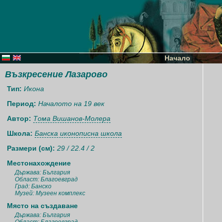
Начало
Възкресение Лазарово
Тип:
Икона
Период:
Началото на 19 век
Автор:
Тома Вишанов-Молера
Школа:
Банска иконописна школа
Размери (см):
29 / 22.4 / 2
Местонахождение
Държава: България
Област: Благоевград
Град: Банско
Музей: Музеен комплекс
Място на създаване
Държава: България