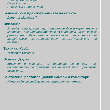
Област: Благоевград
Село: Гостун
Църква: Св. Пророк Илия
Бележки към идентификацията на обекта
Димитър Молеров (?)
Описание
В средата на кръста, върху тъмносин фон и черен кръст е
изобразен разпнатият Христос. В краищата на кръста са
разположени Четиримата евангелисти: горе — св. ев.
Матей, вляво — св. ев. Марко, долу — св. ев. Лука, вдясно — св.
ев. Йоан.
Техника:
Резба
Темперна живопис
Основа:
Дърво
Кръстът е резбован по краищата, като към него
допълнително са прикачени единадесет малки резбовани
цветчета.
Състояние, реставрационни намеси и коментари
Няма следи от предишни реставрационни намеси.