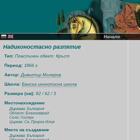
Начало
Надиконостасно разпятие
Тип:
Пластичен обект: Кръст
Период:
1866 г.
Автор:
Димитър Молеров
Школа:
Банска иконописна школа
Размери (см):
82 / 62 / 3
Местонахождение
Държава: България
Област: Благоевград
Село: Гостун
Църква: Св. Пророк Илия
Място на създаване
Държава: България