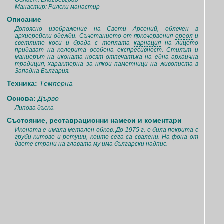
Област: Благоевград
Манастир: Рилски манастир
Описание
Допоясно изображение на Свети Арсений, облечен в
архиерейски одежди. Съчетанието от яркочервения
ореол
и
светлите коси и брада с топлата
карнация
на лицето
придават на колорита особена експресивност. Стилът и
маниерът на иконата носят отпечатъка на една архаична
традиция, характерна за някои паметници на живописта в
Западна България.
Техника:
Темперна
Основа:
Дърво
Липова дъска
Състояние, реставрационни намеси и коментари
Иконата е имала метален обков. До 1975 г. е била покрита с
груби китове и ретуши, които сега са свалени. На фона от
двете страни на главата му има български надпис.