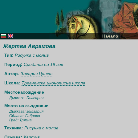
Начало
Жертва Аврамова
Тип:
Рисунка с молив
Период:
Средата на 19 век
Автор:
Захария Цанюв
Школа:
Тревненска иконописна школа
Местонахождение
Държава: България
Място на създаване
Държава: България
Област: Габрово
Град: Трявна
Техника:
Рисунка с молив
Основа:
Хартия