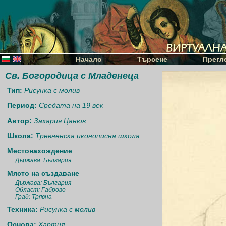
Начало
Търсене
Прегл
Св. Богородица с Младенеца
Тип:
Рисунка с молив
Период:
Средата на 19 век
Автор:
Захария Цанюв
Школа:
Тревненска иконописна школа
Местонахождение
Държава: България
Място на създаване
Държава: България
Област: Габрово
Град: Трявна
Техника:
Рисунка с молив
Основа:
Хартия