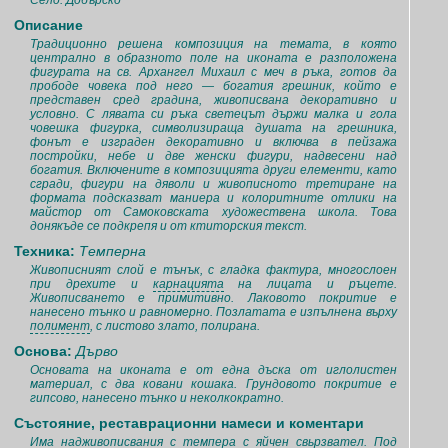
Село: Добърско
Описание
Традиционно решена композиция на темата, в която
централно в образното поле на иконата е разположена
фигурата на св. Архангел Михаил с меч в ръка, готов да
прободе човека под него — богатия грешник, който е
представен сред градина, живописвана декоративно и
условно. С лявата си ръка светецът държи малка и гола
човешка фигурка, символизираща душата на грешника,
фонът е изграден декоративно и включва в пейзажа
постройки, небе и две женски фигури, надвесени над
богатия. Включените в композицията други елементи, като
сгради, фигури на дяволи и живописното третиране на
формата подсказват маниера и колоритните отлики на
майстор от Самоковската художествена школа. Това
донякъде се подкрепя и от ктиторския текст.
Техника:
Темперна
Живописният слой е тънък, с гладка фактура, многослоен
при дрехите и
карнацията
на лицата и ръцете.
Живописването е примитивно. Лаковото покритие е
нанесено тънко и равномерно. Позлатата е изпълнена върху
полимент
, с листово злато, полирана.
Основа:
Дърво
Основата на иконата е от една дъска от иглолистен
материал, с два ковани кошака. Грундовото покритие е
гипсово, нанесено тънко и неколкократно.
Състояние, реставрационни намеси и коментари
Има надживописвания с темпера с яйчен свьрзвател. Под