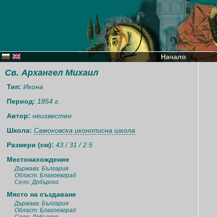
Начало
Св. Архангел Михаил
Тип:
Икона
Период:
1854 г.
Автор:
неизвестен
Школа:
Самоковска иконописна школа
Размери (см):
43 / 31 / 2.5
Местонахождение
Държава: България
Област: Благоевград
Село: Добърско
Място на създаване
Държава: България
Област: Благоевград