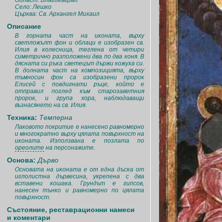
Област: Благоевград
Село: Лешко
Църква: Св. Архангел Михаил
Описание
В горната част на иконата, върху
светложълт фон и облаци е изобразен св.
Илия в колесница, теглена от четири
симетрично разположени два по два коня. В
дясната си ръка светецът държи кожуха си.
В долната част на композицията, върху
тъмносин фон са изобразени пророк
Елисей с повдигнати ръце, който е
отправил поглед към старозаветния
пророк, и група хора, наблюдаващи
възнасянето на св. Илия.
Техника:
Темперна
Лаковото покритие е нанесено равномерно
и многократно вьрху цялата повърхност на
иконата. Използвана е позлата по
ореолите
на персонажите.
Основа:
Дърво
Основата на иконата е от една дъска от
иглолистна дървесина, укрепена с два
вставени кошака. Грундът е гипсов,
нанесен тънко и равномерно по цялата
повърхност.
Състояние, реставрационни намеси
и коментари