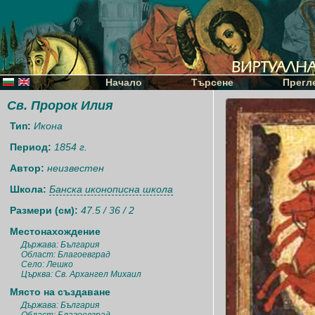
Начало
Търсене
Прегл
Св. Пророк Илия
Тип:
Икона
Период:
1854 г.
Автор:
неизвестен
Школа:
Банска иконописна школа
Размери (см):
47.5 / 36 / 2
Местонахождение
Държава: България
Област: Благоевград
Село: Лешко
Църква: Св. Архангел Михаил
Място на създаване
Държава: България