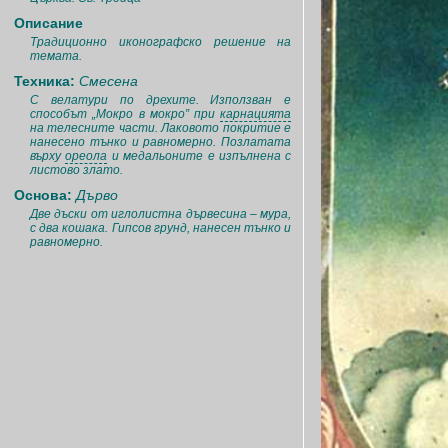
Описание
Традиционно иконографско решение на
темата.
Техника:
Смесена
С велатури по дрехите. Използван е
способът „Мокро в мокро” при
карнацията
на телесните части. Лаковото покритие е
нанесено тънко и равномерно. Позлатата
върху
ореола
и медальоните е изпълнена с
листово злато.
Основа:
Дърво
Две дъски от иглолистна дървесина – мура,
с два кошака. Гипсов грунд, нанесен тънко и
равномерно.