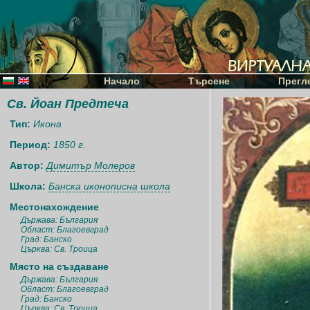
Начало
Търсене
Прегл
Св. Йоан Предтеча
Тип:
Икона
Период:
1850 г.
Автор:
Димитър Молеров
Школа:
Банска иконописна школа
Местонахождение
Държава: България
Област: Благоевград
Град: Банско
Църква: Св. Троица
Място на създаване
Държава: България
Област: Благоевград
Град: Банско
Църква: Св. Троица