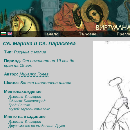
Начало
Търсене
Прегл
Св. Марина и Св. Параскева
Тип:
Рисунка с молив
Период:
От началото на 19 век до
края на 19 век
Автор:
Михалко Голев
Школа:
Банска иконописна школа
Местонахождение
Държава: България
Област: Благоевград
Град: Банско
Музей: Музеен комплекс
Място на създаване
Държава: България
Друго място на създаване: Други