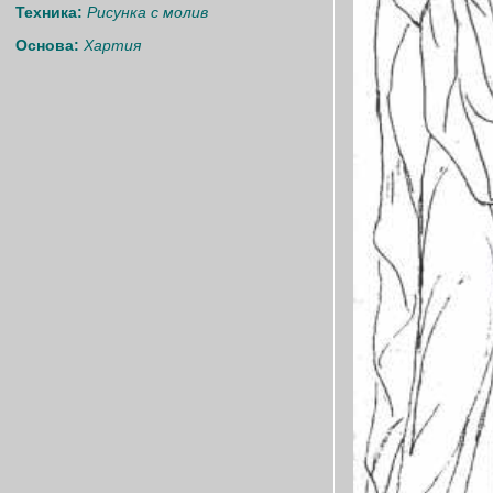
Техника:
Рисунка с молив
Основа:
Хартия