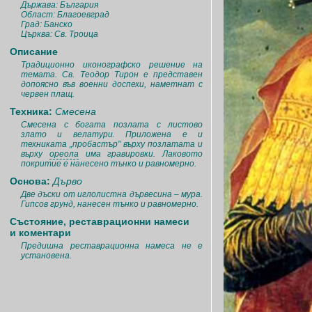
Държава: България
Област: Благоевград
Град: Банско
Църква: Св. Троица
Описание
Традиционно иконографско решение на
темата. Св. Теодор Тирон е представен
допоясно във военни доспехи, наметнат с
червен плащ.
Техника:
Смесена
Смесена с богата позлата с листово
злато и велатури. Приложена е и
техниката „пробастър” върху позлатата и
върху
ореола
има гравировки. Лаковото
покритие е нанесено тънко и равномерно.
Основа:
Дърво
Две дъски от иглолистна дървесина – мура.
Гипсов грунд, нанесен тънко и равномерно.
Състояние, реставрационни намеси
и коментари
Предишна реставрационна намеса не е
установена.