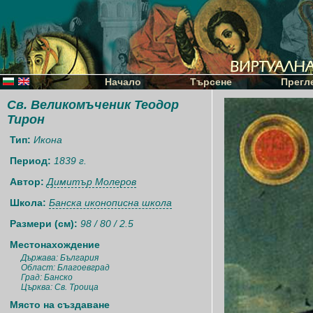
Начало
Търсене
Прегл
Св. Великомъченик Теодор
Тирон
Тип:
Икона
Период:
1839 г.
Автор:
Димитър Молеров
Школа:
Банска иконописна школа
Размери (см):
98 / 80 / 2.5
Местонахождение
Държава: България
Област: Благоевград
Град: Банско
Църква: Св. Троица
Място на създаване