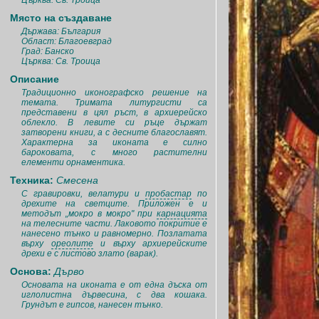
Църква: Св. Троица
Място на създаване
Държава: България
Област: Благоевград
Град: Банско
Църква: Св. Троица
Описание
Традиционно иконографско решение на
темата. Тримата литургисти са
представени в цял ръст, в архиерейско
облекло. В левите си ръце държат
затворени книги, а с десните благославят.
Характерна за иконата е силно
бароковата, с много растителни
елементи орнаментика.
Техника:
Смесена
С гравировки, велатури и
пробастар
по
дрехите на светците. Приложен е и
методът „мокро в мокро" при
карнацията
на телесните части. Лаковото покритие е
нанесено тънко и равномерно. Позлатата
върху
ореолите
и върху архиерейските
дрехи е с листово злато (варак).
Основа:
Дърво
Основата на иконата е от една дъска от
иглолистна дървесина, с два кошака.
Грундът е гипсов, нанесен тънко.