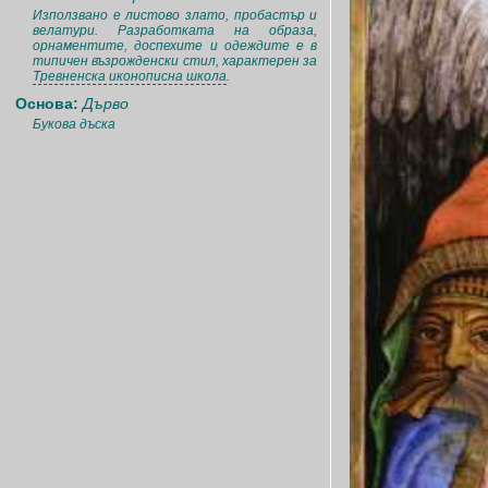
Използвано е листово злато, пробастър и
велатури. Разработката на образа,
орнаментите, доспехите и одеждите е в
типичен възрожденски стил, характерен за
Тревненска иконописна школа
.
Основа:
Дърво
Букова дъска