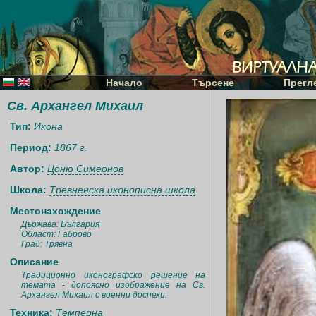
Начало
Търсене
Прегл
Св. Архангел Михаил
Тип:
Икона
Период:
1867 г.
Автор:
Цоню Симеонов
Школа:
Тревненска иконописна школа
Местонахождение
Държава: България
Област: Габрово
Град: Трявна
Описание
Традиционно иконографско решение на
темата - допоясно изображение на Св.
Архангел Михаил с военни доспехи.
Техника:
Темперна