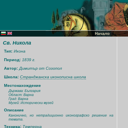
Начало
Св. Никола
Тип:
Икона
Период:
1839 г.
Автор:
Димитър от Созопол
Школа:
Странджанска иконописна школа
Местонахождение
Държава: България
Област: Варна
Град: Варна
Музей: Исторически музей
Описание
Канонично, но нетрадиционно иконографско решение на
темата.
Техника:
Темперна