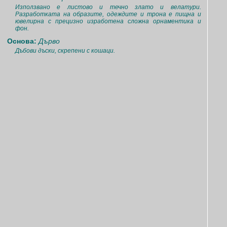
Използвано е листово и течно злато и велатури.
Разработката на образите, одеждите и трона е пищна и
ювелирна с прецизно изработена сложна орнаментика и
фон.
Основа:
Дърво
Дъбови дъски, скрепени с кошаци.