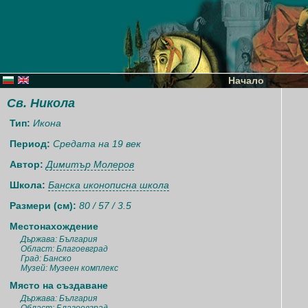
Начало
Св. Никола
Тип:
Икона
Период:
Средата на 19 век
Автор:
Димитър Молеров
Школа:
Банска иконописна школа
Размери (см):
80 / 57 / 3.5
Местонахождение
Държава: България
Област: Благоевград
Град: Банско
Музей: Музеен комплекс
Място на създаване
Държава: България