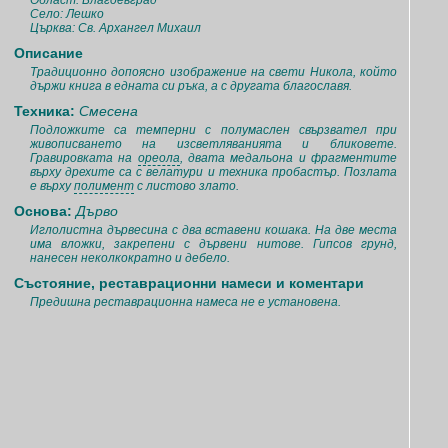
Област: Благоевград
Село: Лешко
Църква: Св. Архангел Михаил
Описание
Традиционно допоясно изображение на свети Никола, който
държи книга в едната си ръка, а с другата благославя.
Техника:
Смесена
Подложките са темперни с полумаслен свързвател при
живописването на изсветляванията и бликовете.
Гравировката на
ореола
, двата медальона и фрагментите
върху дрехите са с велатури и техника пробастър. Позлата
е върху
полимент
с листово злато.
Основа:
Дърво
Иглолистна дървесина с два вставени кошака. На две места
има вложки, закрепени с дървени нитове. Гипсов грунд,
нанесен неколкократно и дебело.
Състояние, реставрационни намеси и коментари
Предишна реставрационна намеса не е установена.