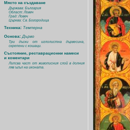
Място на създаване
Държава: България
Област: Ловеч
Град: Ловеч
Църква: Св. Богородица
Техника:
Темперна
Основа:
Дърво
Три дъски от иглолистна дървесина,
скрепени с кошаци.
Състояние, реставрационни намеси
и коментари
Липсва част от живописния слой в долния
ляв ъгъл на иконата.