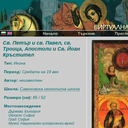
Начало
Търсене
Прегл
Св. Петър и св. Павел, св.
Троица, Апостоли и Св. Йоан
Кръстител
Тип:
Икона
Период:
Средата на 19 век
Автор:
неизвестен
Школа:
Самоковска иконописна школа
Размери (см):
85 / 52
Местонахождение
Държава: България
Област: София
Град: София
Музей: Национален исторически музей