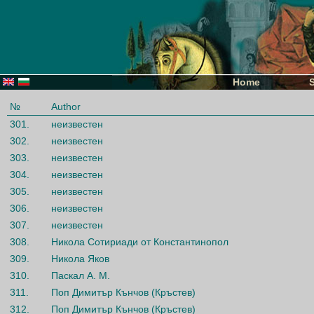
Home
№
Author
301.
неизвестен
302.
неизвестен
303.
неизвестен
304.
неизвестен
305.
неизвестен
306.
неизвестен
307.
неизвестен
308.
Никола Сотириади от Константинопол
309.
Никола Яков
310.
Паскал А. М.
311.
Поп Димитър Кънчов (Кръстев)
312.
Поп Димитър Кънчов (Кръстев)