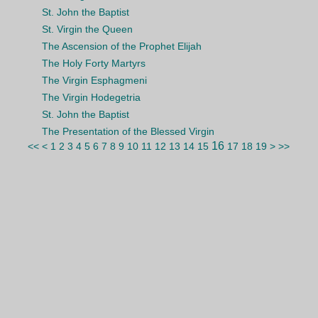
St. John the Baptist
St. Virgin the Queen
The Ascension of the Prophet Elijah
The Holy Forty Martyrs
The Virgin Esphagmeni
The Virgin Hodegetria
St. John the Baptist
The Presentation of the Blessed Virgin
16
<<
<
1
2
3
4
5
6
7
8
9
10
11
12
13
14
15
17
18
19
>
>>