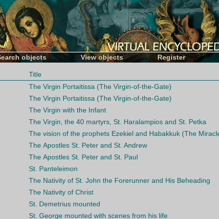
Search objects
View objects
Register
Title
The Virgin Portaitissa (The Virgin-of-the-Gate)
The Virgin Portaitissa (The Virgin-of-the-Gate)
The Virgin with the Infant
The Virgin, the 40 martyrs, St. Haralampios and St. Petka
The vision of the prophets Ezekiel and Habakkuk (The Miracl
The Аpostles St. Petеr and St. Andrew
The Аpostles St. Petеr and St. Paul
St. Panteleimon
The Nativity of St. John the Forerunner and His Beheading
The Nativity of Christ
St. Demetrius mounted
St. George mounted with scenes from his life