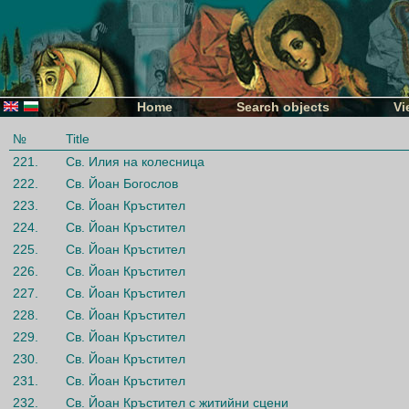
Home
Search objects
Vi
№
Title
221.
Св. Илия на колесница
222.
Св. Йоан Богослов
223.
Св. Йоан Кръстител
224.
Св. Йоан Кръстител
225.
Св. Йоан Кръстител
226.
Св. Йоан Кръстител
227.
Св. Йоан Кръстител
228.
Св. Йоан Кръстител
229.
Св. Йоан Кръстител
230.
Св. Йоан Кръстител
231.
Св. Йоан Кръстител
232.
Св. Йоан Кръстител с житийни сцени