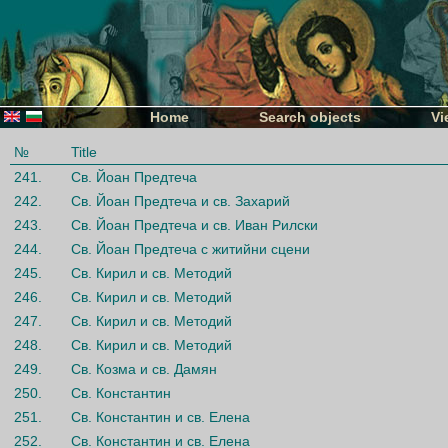
Home
Search objects
Vi
№
Title
241.
Св. Йоан Предтеча
242.
Св. Йоан Предтеча и св. Захарий
243.
Св. Йоан Предтеча и св. Иван Рилски
244.
Св. Йоан Предтеча с житийни сцени
245.
Св. Кирил и св. Методий
246.
Св. Кирил и св. Методий
247.
Св. Кирил и св. Методий
248.
Св. Кирил и св. Методий
249.
Св. Козма и св. Дамян
250.
Св. Константин
251.
Св. Константин и св. Елена
252.
Св. Константин и св. Елена