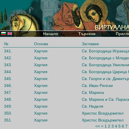
Начало
Търсене
Прегл
№
Основа
Заглавие
341.
Хартия
Св. Богородица Играещ
342.
Хартия
Св. Богородица с Млад
343.
Хартия
Св. Богородица Умилен
344.
Хартия
Св. Богородица Царица
345.
Хартия
Св. Георги и св. Димитъ
346.
Хартия
Св. Иван Рилски
347.
Хартия
Св. Марина
348.
Хартия
Св. Марина и Св. Парас
349.
Хартия
Св. Неделя
350.
Хартия
Христос Вседържител
351.
Хартия
Христос Вседържител
<<
<
1
2
3
4
5
6
7