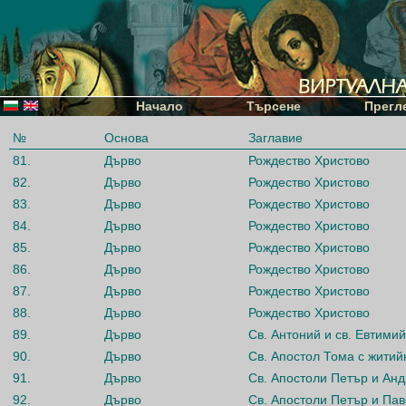
Начало
Търсене
Прегл
№
Основа
Заглавие
81.
Дърво
Рождество Христово
82.
Дърво
Рождество Христово
83.
Дърво
Рождество Христово
84.
Дърво
Рождество Христово
85.
Дърво
Рождество Христово
86.
Дърво
Рождество Христово
87.
Дърво
Рождество Христово
88.
Дърво
Рождество Христово
89.
Дърво
Св. Антоний и св. Евтими
90.
Дърво
Св. Апостол Тома с житий
91.
Дърво
Св. Апостоли Петър и Ан
92.
Дърво
Св. Апостоли Петър и Па