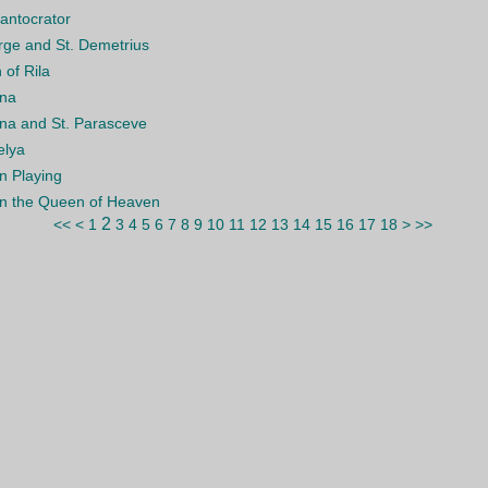
Pantocrator
rge and St. Demetrius
 of Rila
ina
ina and St. Parasceve
elya
in Playing
gin the Queen of Heaven
2
<<
<
1
3
4
5
6
7
8
9
10
11
12
13
14
15
16
17
18
>
>>