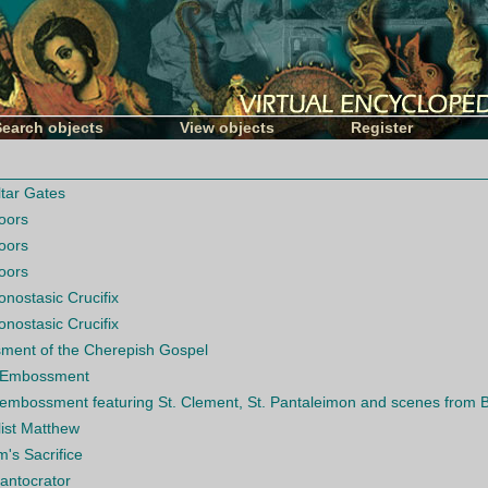
Search objects
View objects
Register
ltar Gates
oors
oors
oors
onostasic Crucifix
onostasic Crucifix
ent of the Cherepish Gospel
 Embossment
embossment featuring St. Clement, St. Pantaleimon and scenes from B
ist Matthew
's Sacrifice
Pantocrator