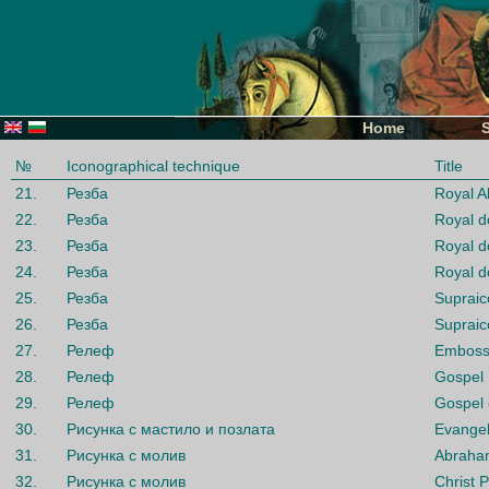
Home
№
Iconographical technique
Title
21.
Резба
Royal A
22.
Резба
Royal d
23.
Резба
Royal d
24.
Резба
Royal d
25.
Резба
Supraic
26.
Резба
Supraic
27.
Релеф
Embossm
28.
Релеф
Gospel
29.
Релеф
Gospel 
30.
Рисунка с мастило и позлата
Evangel
31.
Рисунка с молив
Abraham
32.
Рисунка с молив
Christ 