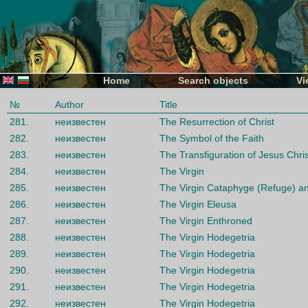
Home
Search objects
Vi
№
Author
Title
281.
неизвестен
The Resurrection of Christ
282.
неизвестен
The Symbol of the Faith
283.
неизвестен
The Transfiguration of Jesus Chris
284.
неизвестен
The Virgin
285.
неизвестен
The Virgin Cataphyge (Refuge) an
286.
неизвестен
The Virgin Eleusa
287.
неизвестен
The Virgin Enthroned
288.
неизвестен
The Virgin Hodegetria
289.
неизвестен
The Virgin Hodegetria
290.
неизвестен
The Virgin Hodegetria
291.
неизвестен
The Virgin Hodegetria
292.
неизвестен
The Virgin Hodegetria