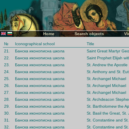
Home
Search objects
Vi
№
Iconographical school
Title
21.
Банска иконописна школа
Saint Great Martyr Geo
22.
Банска иконописна школа
Saint Prophet Elijah wit
23.
Банска иконописна школа
St. Andrew the Apostle
24.
Банска иконописна школа
St. Anthony and St. Eu
25.
Банска иконописна школа
St. Archangel Michael
26.
Банска иконописна школа
St. Archangel Michael
27.
Банска иконописна школа
St. Archangel Michael
28.
Банска иконописна школа
St. Archdeacon Stephe
29.
Банска иконописна школа
St. Bartholomew the Ap
30.
Банска иконописна школа
St. Basil the Great, S
31.
Банска иконописна школа
St. Constantine and St
32.
Банска иконописна школа
St. Constantine and St