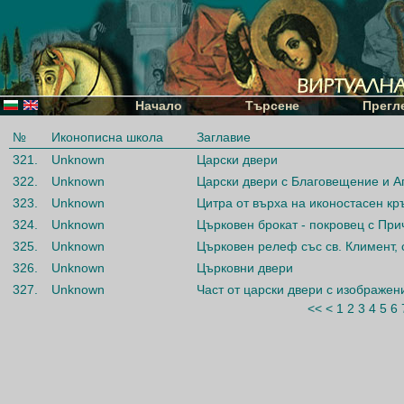
Начало
Търсене
Прегл
№
Иконописна школа
Заглавие
321.
Unknown
Царски двери
322.
Unknown
Царски двери с Благовещение и А
323.
Unknown
Цитра от върха на иконостасен кръ
324.
Unknown
Църковен брокат - покровец с При
325.
Unknown
Църковен релеф със св. Климент, 
326.
Unknown
Църковни двери
327.
Unknown
Част от царски двери с изображен
<<
<
1
2
3
4
5
6