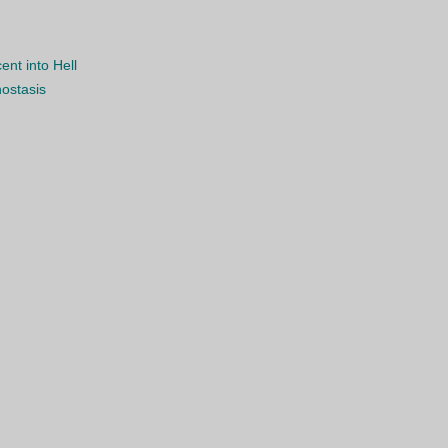
nt into Hell
nostasis