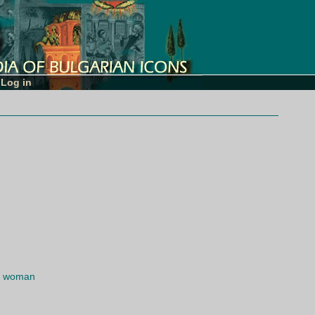
Log in
an woman