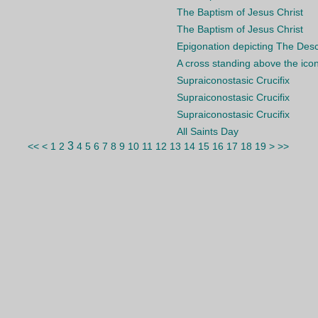
The Baptism of Jesus Christ
The Baptism of Jesus Christ
Epigonation depicting The Desce
A cross standing above the ico
Supraiconostasic Crucifix
Supraiconostasic Crucifix
Supraiconostasic Crucifix
All Saints Day
3
<<
<
1
2
4
5
6
7
8
9
10
11
12
13
14
15
16
17
18
19
>
>>