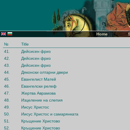
Home
№
Title
41.
Дейсисен фриз
42.
Дейсисен фриз
43.
Дейсисен фриз
44.
Дяконски олтарни двери
45.
Евангелист Матей
46.
Евангелски релеф
47.
Жертва Аврамова
48.
Изцеление на слепия
49.
Иисус Христос
50.
Иисус Христос и самарянката
51.
Кръщение Христово
52.
Кръщение Христово