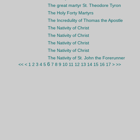
The great martyr St. Theodore Tyron
The Holy Forty Martyrs
The Incredulity of Thomas the Apostle
The Nativity of Christ
The Nativity of Christ
The Nativity of Christ
The Nativity of Christ
The Nativity of St. John the Forerunner
6
<<
<
1
2
3
4
5
7
8
9
10
11
12
13
14
15
16
17
>
>>