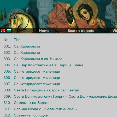
Home
Search objects
Vi
№
Title
301.
Св. Харалампи
302.
Св. Харалампи
303.
Св. Харалампи и св. Никола
304.
Св. Цар Константин и Св. Царица Елена
305.
Св. четиридесет мъченици
306.
Св. четиридесет мъченици
307.
Св. четиридесет мъченици
308.
Света Богородица на трон със светци
309.
Свети Великомъченик Георги и Свети Великомъченик Дим
310.
Символът на Вярата
311.
Сложна икона с 12 евангелски сцени
312.
Сретение Господне