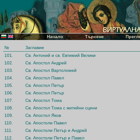
Начало
Търсене
Прегл
№
Заглавие
101.
Св. Антоний и св. Евтимий Велики
102.
Св. Апостол Андрей
103.
Св. Апостол Вартоломей
104.
Св. Апостол Павел
105.
Св. Апостол Петър
106.
Св. Апостол Петър
107.
Св. Апостол Тома
108.
Св. Апостол Тома с житийни сцени
109.
Св. Апостол Яков
110.
Св. Апостоли Павел
111.
Св. Апостоли Петър и Андрей
112.
Св. Апостоли Петър и Павел