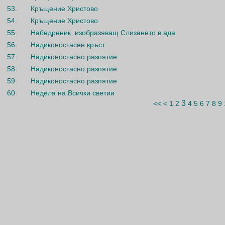
53.
Кръщение Христово
54.
Кръщение Христово
55.
Набедреник, изобразяващ Слизането в ада
56.
Надиконостасен кръст
57.
Надиконостасно разпятие
58.
Надиконостасно разпятие
59.
Надиконостасно разпятие
60.
Неделя на Всички светии
3
<<
<
1
2
4
5
6
7
8
9