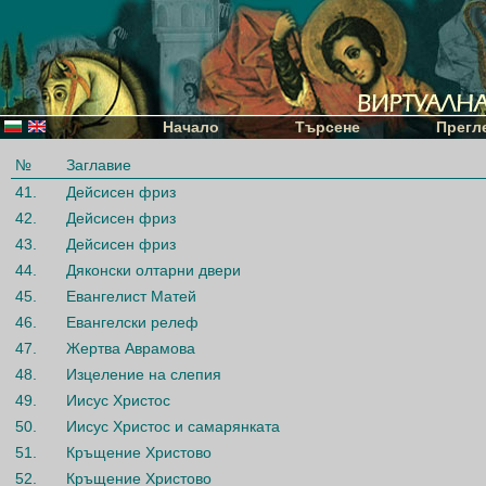
Начало
Търсене
Прегл
№
Заглавие
41.
Дейсисен фриз
42.
Дейсисен фриз
43.
Дейсисен фриз
44.
Дяконски олтарни двери
45.
Евангелист Матей
46.
Евангелски релеф
47.
Жертва Аврамова
48.
Изцеление на слепия
49.
Иисус Христос
50.
Иисус Христос и самарянката
51.
Кръщение Христово
52.
Кръщение Христово