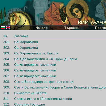
Начало
Търсене
Прегл
№
Заглавие
301.
Св. Харалампи
302.
Св. Харалампи
303.
Св. Харалампи и св. Никола
304.
Св. Цар Константин и Св. Царица Елена
305.
Св. четиридесет мъченици
306.
Св. четиридесет мъченици
307.
Св. четиридесет мъченици
308.
Света Богородица на трон със светци
309.
Свети Великомъченик Георги и Свети Великомъченик Ди
310.
Символът на Вярата
311.
Сложна икона с 12 евангелски сцени
312.
Сретение Господне