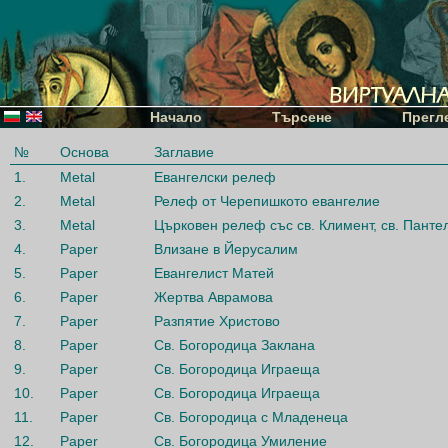
Начало
Търсене
Прегл
№
Основа
Заглавие
1.
Metal
Евангелски релеф
2.
Metal
Релеф от Черепишкото евангелие
3.
Metal
Църковен релеф със св. Климент, св. Панте
4.
Paper
Влизане в Йерусалим
5.
Paper
Евангелист Матей
6.
Paper
Жертва Аврамова
7.
Paper
Разпятие Христово
8.
Paper
Св. Богородица Заклана
9.
Paper
Св. Богородица Играеща
10.
Paper
Св. Богородица Играеща
11.
Paper
Св. Богородица с Младенеца
12.
Paper
Св. Богородица Умиление