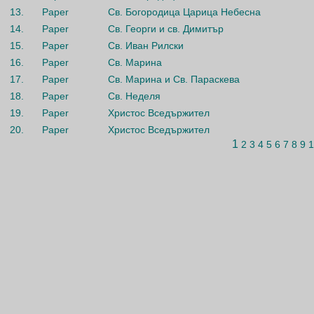
13.
Paper
Св. Богородица Царица Небесна
14.
Paper
Св. Георги и св. Димитър
15.
Paper
Св. Иван Рилски
16.
Paper
Св. Марина
17.
Paper
Св. Марина и Св. Параскева
18.
Paper
Св. Неделя
19.
Paper
Христос Вседържител
20.
Paper
Христос Вседържител
1
2
3
4
5
6
7
8
9
1