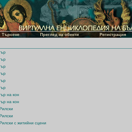
Търсене
Преглед на обекти
Регистрация
тър
тър
тър
тър
тър
тър
тър на кон
тър на кон
 Рилски
 Рилски
 Рилски с житийни сцени