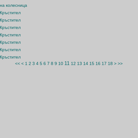
 на колесница
 Кръстител
 Кръстител
 Кръстител
 Кръстител
 Кръстител
 Кръстител
 Кръстител
11
<<
<
1
2
3
4
5
6
7
8
9
10
12
13
14
15
16
17
18
>
>>