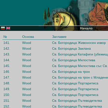
Начало
№
Основа
Заглавие
141.
Wood
Св. Богородица Живоносен извор
142.
Wood
Св. Богородица Заклана
143.
Wood
Св. Богородица Катафиги (убежище
144.
Wood
Св. Богородица Милостива
145.
Wood
Св. Богородица Милостива със Св.
146.
Wood
Св. Богородица на трон
147.
Wood
Св. Богородица на трон с Младен
148.
Wood
Св. Богородица Портаритиса
149.
Wood
Св. Богородица Портаритиса
150.
Wood
Св. Богородица Портаритиса
151.
Wood
Св. Богородица Пътеводителка
152.
Wood
Св. Богородица Пътеводителка