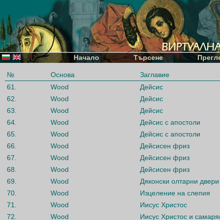
Начало
Търсене
Прегл
№
Основа
Заглавие
61.
Wood
Дейсис
62.
Wood
Дейсис
63.
Wood
Дейсис
64.
Wood
Дейсис с апостоли
65.
Wood
Дейсис с апостоли
66.
Wood
Дейсисен фриз
67.
Wood
Дейсисен фриз
68.
Wood
Дейсисен фриз
69.
Wood
Дяконски олтарни двери
70.
Wood
Изцеление на слепия
71.
Wood
Иисус Христос
72.
Wood
Иисус Христос и самаря