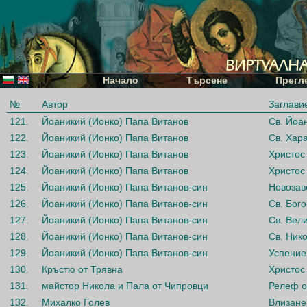
Начало
Търсене
Прегл
№
Автор
Заглави
121.
Йоаникий (Ионко) Папа Витанов
Св. Йоа
122.
Йоаникий (Ионко) Папа Витанов
Св. Хар
123.
Йоаникий (Ионко) Папа Витанов
Христос
124.
Йоаникий (Ионко) Папа Витанов
Христос
125.
Йоаникий (Ионко) Папа Витанов-син
Новозав
126.
Йоаникий (Ионко) Папа Витанов-син
Св. Бог
127.
Йоаникий (Ионко) Папа Витанов-син
Св. Вел
128.
Йоаникий (Ионко) Папа Витанов-син
Св. Ник
129.
Йоаникий (Ионко) Папа Витанов-син
Успение
130.
Кръстю от Трявна
Христос
131.
майстор Никола и Пала от Чипровци
Релеф о
132.
Михалко Голев
Влизане