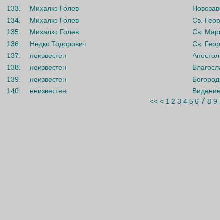
133.
Михалко Голев
Новозав
134.
Михалко Голев
Св. Геор
135.
Михалко Голев
Св. Мар
136.
Недко Тодорович
Св. Геор
137.
неизвестен
Апостол
138.
неизвестен
Благосл
139.
неизвестен
Богород
140.
неизвестен
Видение
7
<<
<
1
2
3
4
5
6
8
9